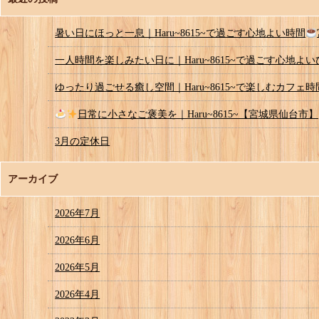
暑い日にほっと一息｜Haru~8615~で過ごす心地よい時間
一人時間を楽しみたい日に｜Haru~8615~で過ごす心地よ
ゆったり過ごせる癒し空間｜Haru~8615~で楽しむカフェ時
日常に小さなご褒美を｜Haru~8615~【宮城県仙台市】
3月の定休日
アーカイブ
2026年7月
2026年6月
2026年5月
2026年4月