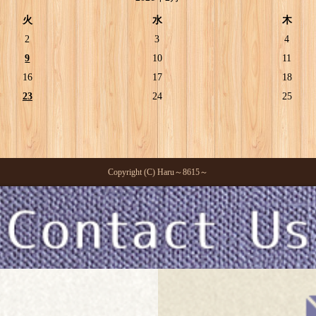
火
水
木
2
3
4
9
10
11
16
17
18
23
24
25
Copyright (C) Haru～8615～