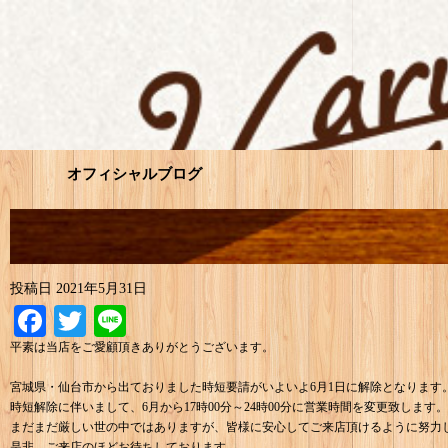
オフィシャルブログ
投稿日
2021年5月31日
Facebook
Twitter
Line
平素は当店をご愛顧頂きありがとうございます。
宮城県・仙台市から出ておりました時短要請がいよいよ6月1日に解除となります
時短解除に伴いまして、6月から17時00分～24時00分に営業時間を変更致します。
まだまだ厳しい世の中ではありますが、皆様に安心してご来店頂けるように努力
是非、ご来店のほどお待ちしております。