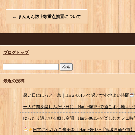
←
まんえん防止等重点措置について
ブログトップ
最近の投稿
暑い日にほっと一息｜Haru~8615~で過ごす心地よい時間
一人時間を楽しみたい日に｜Haru~8615~で過ごす心地よ
ゆったり過ごせる癒し空間｜Haru~8615~で楽しむカフェ時
日常に小さなご褒美を｜Haru~8615~【宮城県仙台市】