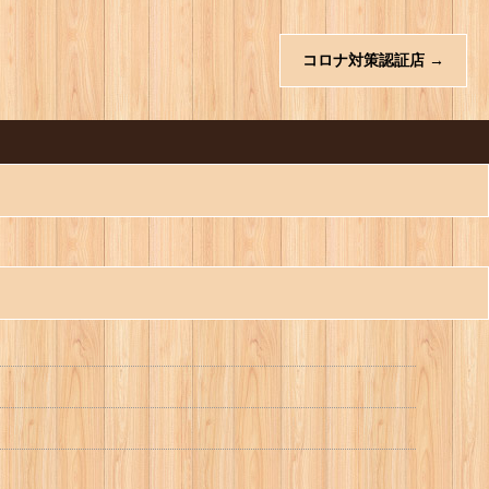
コロナ対策認証店
→