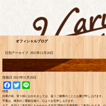
オフィシャルブログ
日別アーカイブ:
2021年11月26日
投稿日
2021年11月26日
Facebook
Twitter
Line
拝啓
向寒の候、皆々様におかれましては、益々ご健勝のこととお慶び申し上げます。
平素は、格別のご愛顧を賜り、心よりお礼申し上げます。
さて、先日はご多忙中にもかかわらず当店2周年記念感謝祭にご来店いただき、