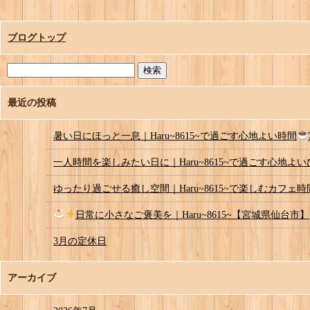
ブログトップ
最近の投稿
暑い日にほっと一息｜Haru~8615~で過ごす心地よい時間
一人時間を楽しみたい日に｜Haru~8615~で過ごす心地よ
ゆったり過ごせる癒し空間｜Haru~8615~で楽しむカフェ時
日常に小さなご褒美を｜Haru~8615~【宮城県仙台市】
3月の定休日
アーカイブ